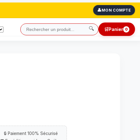
👤
MON COMPTE
🔍
🛒
Panier
0