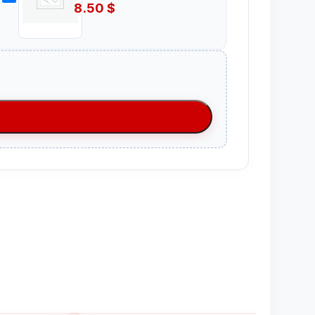
8.50
$