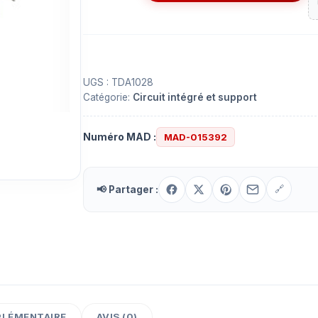
de
IC
TDA1028
UGS :
TDA1028
Catégorie:
Circuit intégré et support
Numéro MAD :
MAD-015392
📢 Partager :
🔗
PLÉMENTAIRE
AVIS (0)