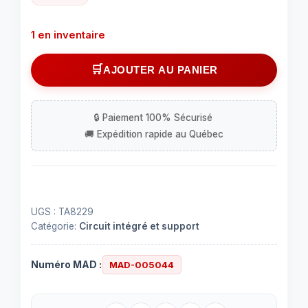
1 en inventaire
quantité
AJOUTER AU PANIER
de
IC
TA8229
UGS :
TA8229
Catégorie:
Circuit intégré et support
Numéro MAD :
MAD-005044