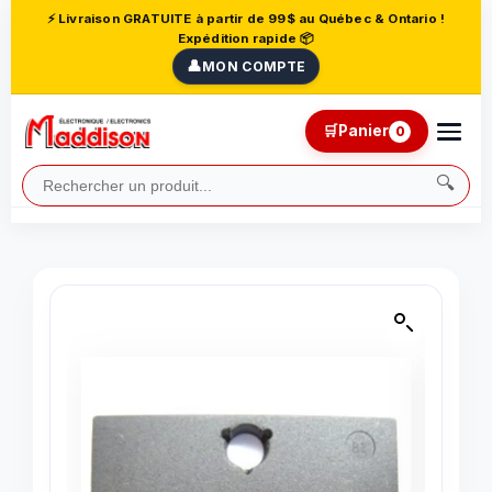
⚡ Livraison GRATUITE à partir de 99$ au Québec & Ontario !
Expédition rapide 📦
👤
MON COMPTE
🛒
Panier
0
🔍