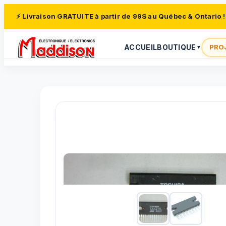
⚡ Livraison GRATUITE à partir de 99$ au Québec & Ontario !
ACCUEIL
BOUTIQUE
PRO
▼