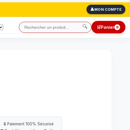
👤
MON COMPTE
🔍
🛒
Panier
0