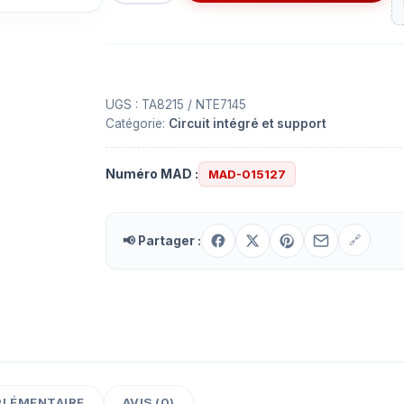
IC
TA8215
UGS :
TA8215 / NTE7145
Catégorie:
Circuit intégré et support
Numéro MAD :
MAD-015127
📢 Partager :
🔗
PLÉMENTAIRE
AVIS (0)