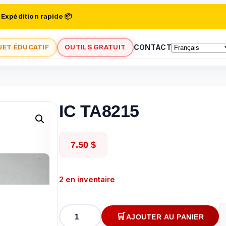
 Expédition rapide 📦
JET ÉDUCATIF
OUTILS GRATUIT
CONTACT
IC TA8215
7.50
$
2 en inventaire
quantité
AJOUTER AU PANIER
de