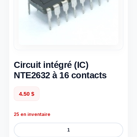
Circuit intégré (IC)
NTE2632 à 16 contacts
4.50
$
25 en inventaire
quantité
de