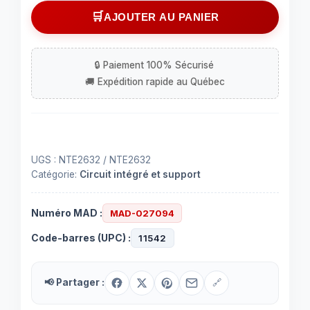
Circuit
AJOUTER AU PANIER
intégré
(IC)
NTE2632
à
16
contacts
UGS :
NTE2632 / NTE2632
Catégorie:
Circuit intégré et support
Numéro MAD :
MAD-027094
Code-barres (UPC) :
11542
📢 Partager :
🔗