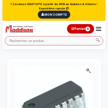
⚡ Livraison GRATUITE à partir de 99$ au Québec & Ontario !
Expédition rapide 📦
👤
MON COMPTE
🛒
Panier
0
🔍