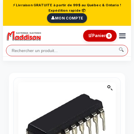
⚡ Livraison GRATUITE à partir de 99$ au Québec & Ontario !
Expédition rapide 📦
👤
MON COMPTE
🛒
Panier
0
🔍