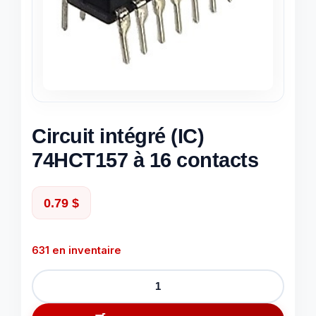
Circuit intégré (IC)
74HCT157 à 16 contacts
0.79
$
631 en inventaire
quantité
de
Circuit