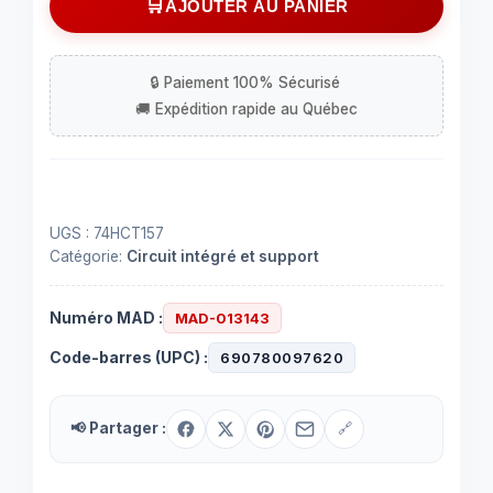
AJOUTER AU PANIER
intégré
(IC)
74HCT157
à
16
contacts
UGS :
74HCT157
Catégorie:
Circuit intégré et support
Numéro MAD :
MAD-013143
Code-barres (UPC) :
690780097620
📢 Partager :
🔗