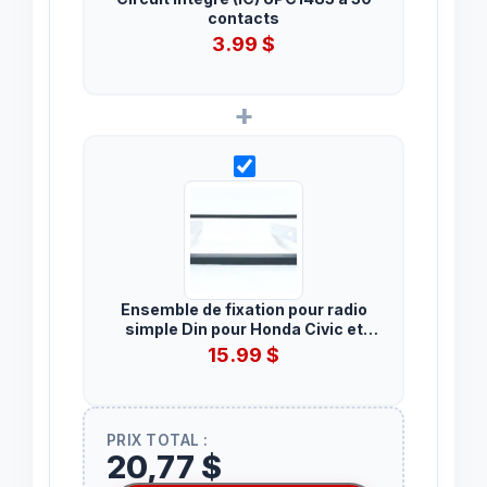
contacts
3.99
$
+
Ensemble de fixation pour radio
simple Din pour Honda Civic et
Civic Hybrid 2001 à 2005.
15.99
$
PRIX TOTAL :
20,77 $