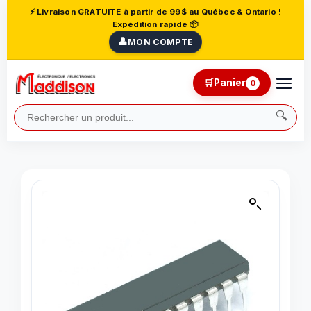
⚡ Livraison GRATUITE à partir de 99$ au Québec & Ontario !
Expédition rapide 📦
👤
MON COMPTE
🛒
Panier
0
🔍