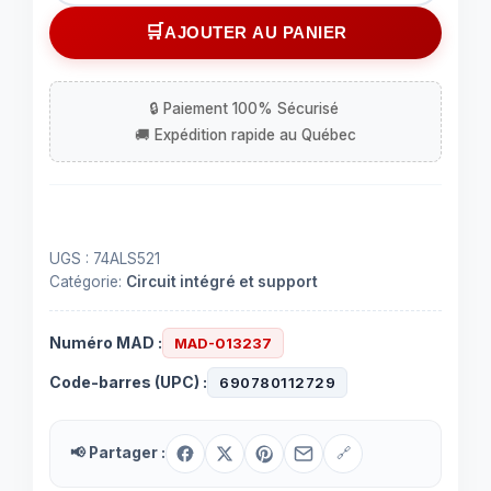
Circuit
AJOUTER AU PANIER
intégré
(IC)
74ALS521
à
20
contacts
UGS :
74ALS521
Catégorie:
Circuit intégré et support
Numéro MAD :
MAD-013237
Code-barres (UPC) :
690780112729
📢 Partager :
🔗