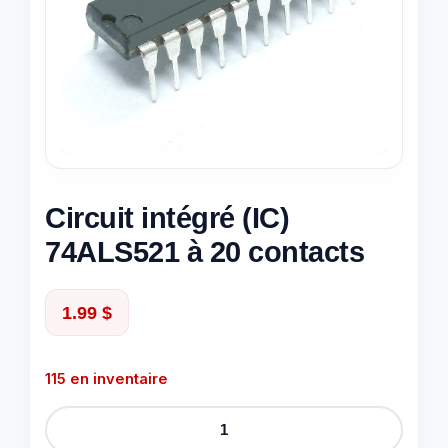
Circuit intégré (IC)
74ALS521 à 20 contacts
1.99
$
115 en inventaire
quantité
de