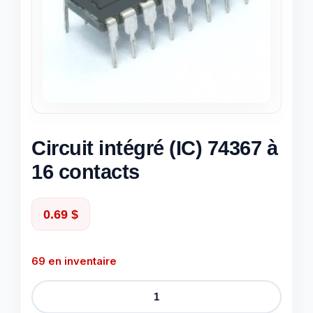
Circuit intégré (IC) 74367 à
16 contacts
0.69
$
69 en inventaire
quantité
de