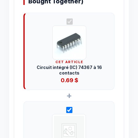
Bought Together)
CET ARTICLE
Circuit intégré (IC) 74367 à 16
contacts
0.69
$
+