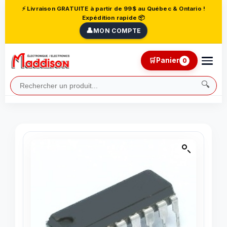
⚡ Livraison GRATUITE à partir de 99$ au Québec & Ontario !
Expédition rapide 📦
👤
MON COMPTE
🛒
Panier
0
🔍