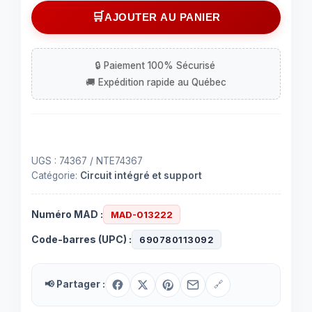
Circuit
AJOUTER AU PANIER
intégré
(IC)
74367
à
16
contacts
UGS :
74367 / NTE74367
Catégorie:
Circuit intégré et support
Numéro MAD :
MAD-013222
Code-barres (UPC) :
690780113092
📢 Partager :
🔗