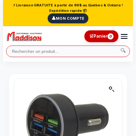
⚡ Livraison GRATUITE à partir de 99$ au Québec & Ontario !
Expédition rapide 📦
👤
MON COMPTE
🛒
Panier
0
🔍