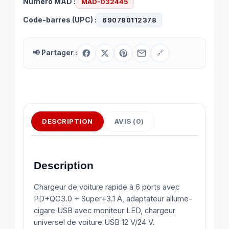
Numéro MAD :
MAD-032445
adaptateur
allume-
Code-barres (UPC) :
690780112378
cigare
USB
📢 Partager :
🔗
avec
moniteur
LED,
chargeur
universel
de
DESCRIPTION
AVIS (0)
voiture
USB
12
Description
V/24
V,
Chargeur de voiture rapide à 6 ports avec
accessoires
PD+QC3.0 + Super+3.1 A, adaptateur allume-
de
cigare USB avec moniteur LED, chargeur
voiture
universel de voiture USB 12 V/24 V.