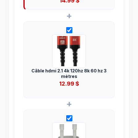
14.99
$
avec moniteur LED, chargeur
universel de voiture USB 12 V/24 V,
+
accessoires de voiture multi-
ports
Câble hdmi 2.1 4k 120hz 8k 60 hz 3
mètres
12.99
$
+