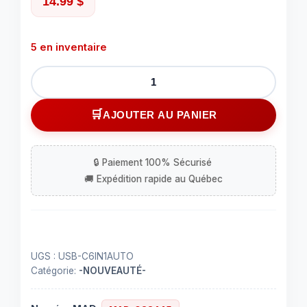
14.99
$
5 en inventaire
quantité
de
Chargeur
AJOUTER AU PANIER
de
voiture
rapide
à
6
ports
avec
PD+QC3.0
UGS :
USB-C6IN1AUTO
+
Catégorie:
-NOUVEAUTÉ-
Super+3.1
A,