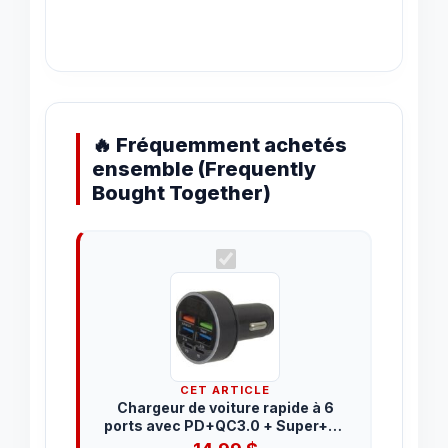
multi-
ports
🔥 Fréquemment achetés
ensemble (Frequently
Bought Together)
CET ARTICLE
Chargeur de voiture rapide à 6
ports avec PD+QC3.0 + Super+3.1
A, adaptateur allume-cigare USB