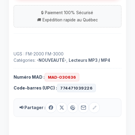
digital
avec
radio
fm/carte
sd/mp3/mp4
UGS :
FM-2000 FM-3000
Catégories:
-NOUVEAUTÉ-
,
Lecteurs MP3 / MP4
Numéro MAD :
MAD-030636
Code-barres (UPC) :
774471039226
📢 Partager :
🔗