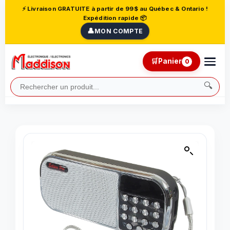
⚡ Livraison GRATUITE à partir de 99$ au Québec & Ontario !
Expédition rapide 📦
👤
MON COMPTE
🛒
Panier
0
🔍