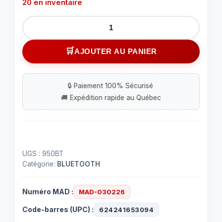
20 en inventaire
quantité
de
Casque
AJOUTER AU PANIER
d'écoute
Bluetooth
UGS :
950BT
Catégorie:
BLUETOOTH
Numéro MAD :
MAD-030226
Code-barres (UPC) :
624241653094