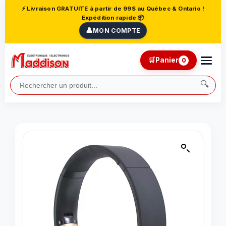
⚡ Livraison GRATUITE à partir de 99$ au Québec & Ontario !
Expédition rapide 📦
👤
MON COMPTE
🛒
Panier
0
🔍