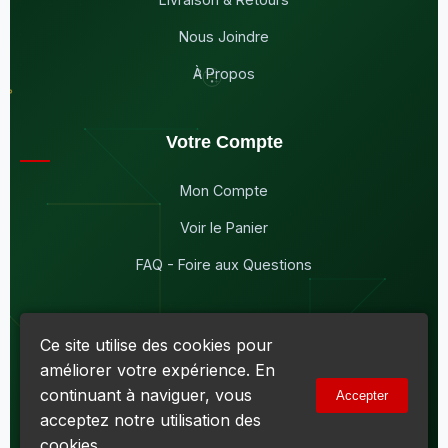
Nous Joindre
À Propos
Votre Compte
Mon Compte
Voir le Panier
FAQ - Foire aux Questions
Ce site utilise des cookies pour
améliorer votre expérience. En
© 2026
Maddison Électronique Inc.
Tous droits réservés.
continuant à naviguer, vous
Accepter
Politique de confidentialité & Cookies
|
Conditions d'utilisation
acceptez notre utilisation des
Numéro d'entreprise du Québec (NEQ) :
1144606069
• TPS :
R138919030RT0001 • TVQ : 10-1702-3051TQ0001
cookies.