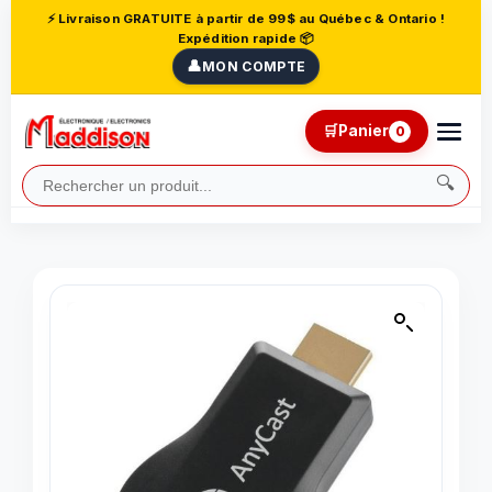
⚡ Livraison GRATUITE à partir de 99$ au Québec & Ontario !
Expédition rapide 📦
👤
MON COMPTE
🛒
Panier
0
🔍