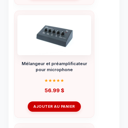
était :
est :
699.99 $.
499.99 $.
Mélangeur et préamplificateur
pour microphone
56.99
$
AJOUTER AU PANIER