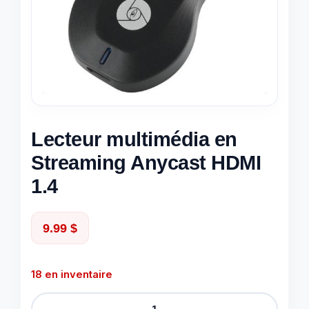
Lecteur multimédia en
Streaming Anycast HDMI
1.4
9.99
$
18 en inventaire
quantité