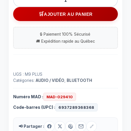
de
Lecteur
AJOUTER AU PANIER
multimédia
en
Streaming
Anycast
HDMI
1.4
UGS :
M9 PLUS
Catégories:
AUDIO / VIDÉO
,
BLUETOOTH
Numéro MAD :
MAD-029410
Code-barres (UPC) :
6937289368368
📢 Partager :
🔗