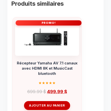
Produits similaires
PROMO!
Récepteur Yamaha AV 7.1 canaux
avec HDMI 8K et MusicCast
bluetooth
Le
Le
699.99
$
499.99
$
prix
prix
initial
actuel
AJOUTER AU PANIER