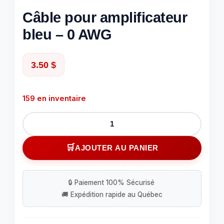
Câble pour amplificateur
bleu – 0 AWG
3.50
$
159 en inventaire
quantité
de
Câble
AJOUTER AU PANIER
pour
amplificateur
bleu
-
0
AWG