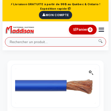
⚡ Livraison GRATUITE à partir de 99$ au Québec & Ontario !
Expédition rapide 📦
👤
MON COMPTE
🛒
Panier
0
🔍