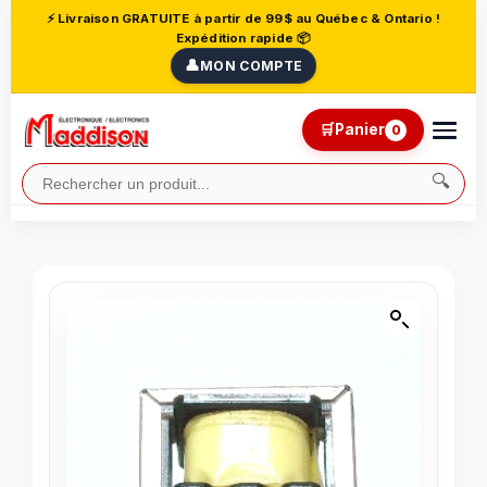
⚡ Livraison GRATUITE à partir de 99$ au Québec & Ontario !
Expédition rapide 📦
👤
MON COMPTE
🛒
Panier
0
🔍