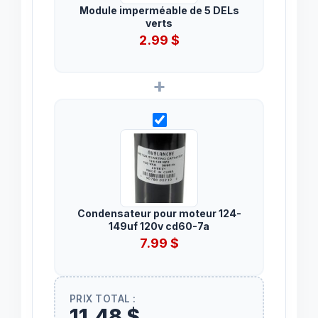
Module imperméable de 5 DELs
verts
2.99
$
+
Condensateur pour moteur 124-
149uf 120v cd60-7a
7.99
$
PRIX TOTAL :
11,48 $