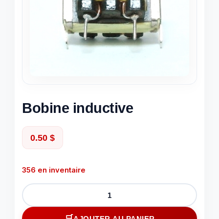
Bobine inductive
0.50
$
356 en inventaire
quantité
de
Bobine
AJOUTER AU PANIER