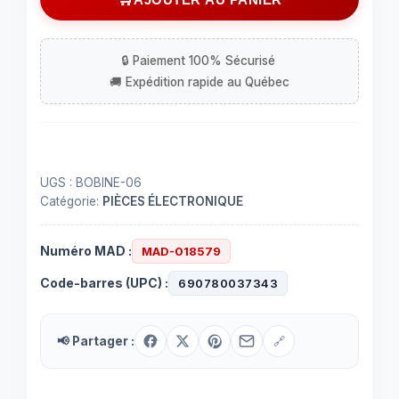
inductive
UGS :
BOBINE-06
Catégorie:
PIÈCES ÉLECTRONIQUE
Numéro MAD :
MAD-018579
Code-barres (UPC) :
690780037343
📢 Partager :
🔗