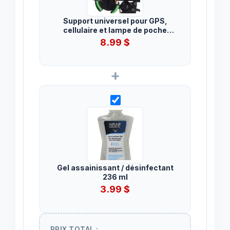
Support universel pour GPS,
cellulaire et lampe de poche
s’aggripant à une poignée de vélo.
8.99
$
+
Gel assainissant / désinfectant
236 ml
3.99
$
PRIX TOTAL :