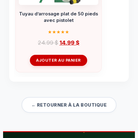
Tuyau d’arrosage plat de 50 pieds
avec pistolet
Le
Le
24.99
$
14.99
$
prix
prix
initial
actuel
AJOUTER AU PANIER
était :
est :
24.99 $.
14.99 $.
← RETOURNER À LA BOUTIQUE