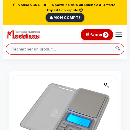
⚡ Livraison GRATUITE à partir de 99$ au Québec & Ontario !
Expédition rapide 📦
👤
MON COMPTE
🛒
Panier
0
🔍