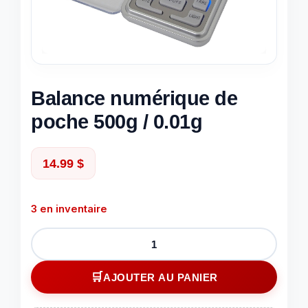
Balance numérique de
poche 500g / 0.01g
14.99
$
3 en inventaire
quantité
de
Balance
AJOUTER AU PANIER
numérique
de