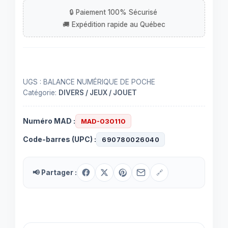
poche
500g
/
0.01g
UGS :
BALANCE NUMÉRIQUE DE POCHE
Catégorie:
DIVERS / JEUX / JOUET
Numéro MAD :
MAD-030110
Code-barres (UPC) :
690780026040
📢 Partager :
🔗