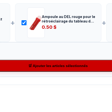
Ampoule au DEL rouge pour le
zz
+
+
rétroéclairage du tableau de
bord
0.50
$
🛒 Ajouter les articles sélectionnés