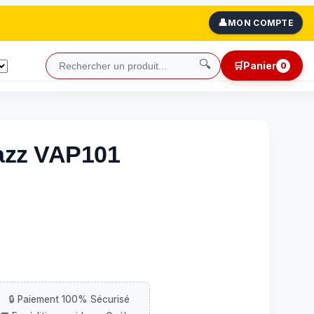
👤
MON COMPTE
🔍
🛒
Panier
0
azz VAP101