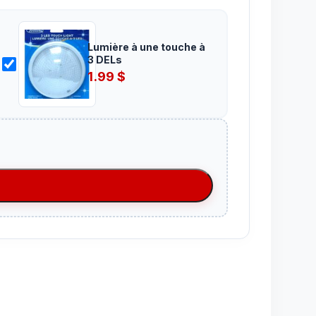
Lumière à une touche à
3 DELs
1.99
$