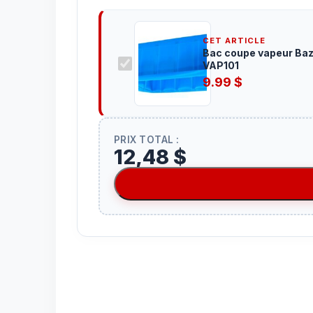
CET ARTICLE
Bac coupe vapeur Ba
VAP101
9.99
$
PRIX TOTAL :
12,48 $