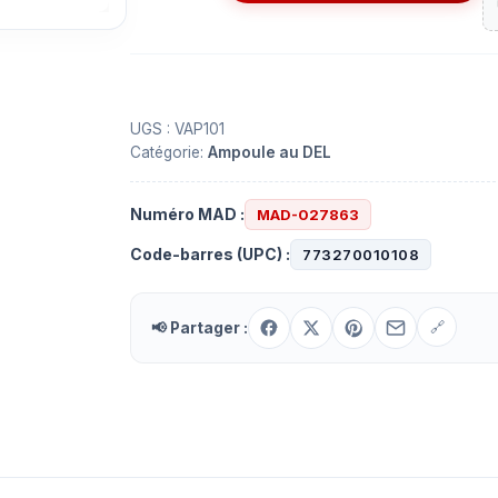
de
Bac
coupe
vapeur
Bazz
UGS :
VAP101
Catégorie:
Ampoule au DEL
VAP101
Numéro MAD :
MAD-027863
Code-barres (UPC) :
773270010108
📢 Partager :
🔗