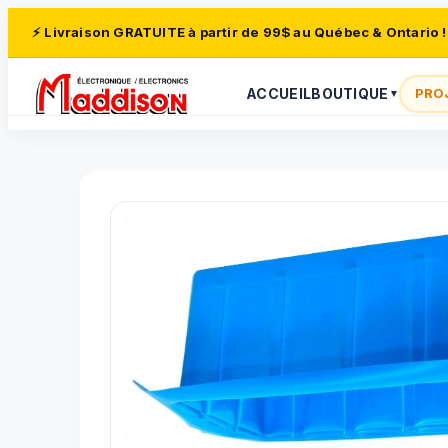
⚡ Livraison GRATUITE à partir de 99$ au Québec & Ontario !
ACCUEIL
BOUTIQUE
PRO
▼