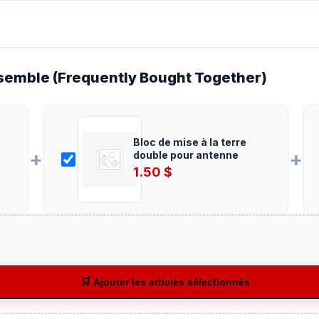
emble (Frequently Bought Together)
Bloc de mise à la terre
+
+
double pour antenne
1.50
$
🛒 Ajouter les articles sélectionnés