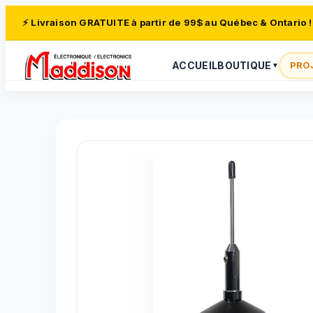
⚡ Livraison GRATUITE à partir de 99$ au Québec & Ontario !
ACCUEIL
BOUTIQUE
PRO
▼