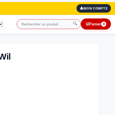
👤
MON COMPTE
🔍
🛒
Panier
0
Wil