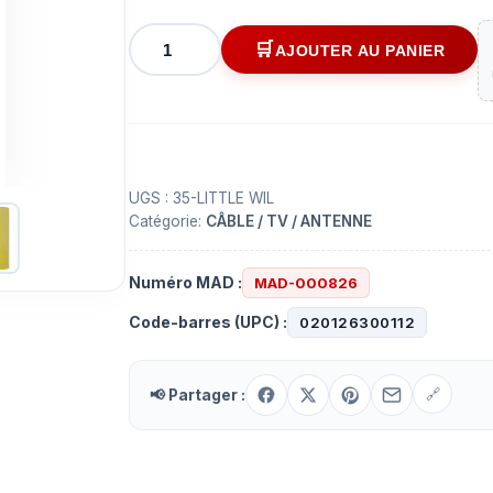
quantité
AJOUTER AU PANIER
de
Antenne
de
CB
LittleWil
UGS :
35-LITTLE WIL
Catégorie:
CÂBLE / TV / ANTENNE
Numéro MAD :
MAD-000826
Code-barres (UPC) :
020126300112
📢 Partager :
🔗