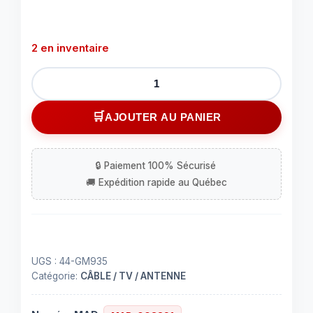
2 en inventaire
quantité
de
Antenne
AJOUTER AU PANIER
de
voiture
pour
modèles
GM
UGS :
44-GM935
Catégorie:
CÂBLE / TV / ANTENNE