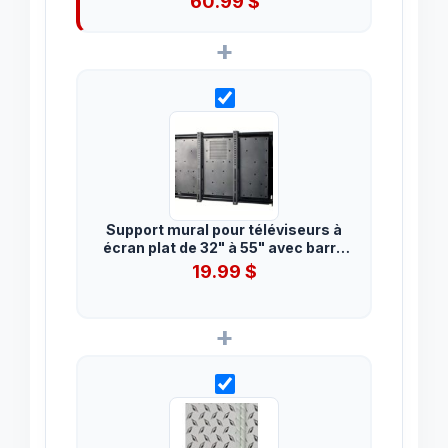
60.99
$
+
Support mural pour téléviseurs à
écran plat de 32" à 55" avec barre
de son
19.99
$
+