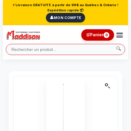
⚡ Livraison GRATUITE à partir de 99$ au Québec & Ontario !
Expédition rapide 📦
👤
MON COMPTE
🛒
Panier
0
🔍