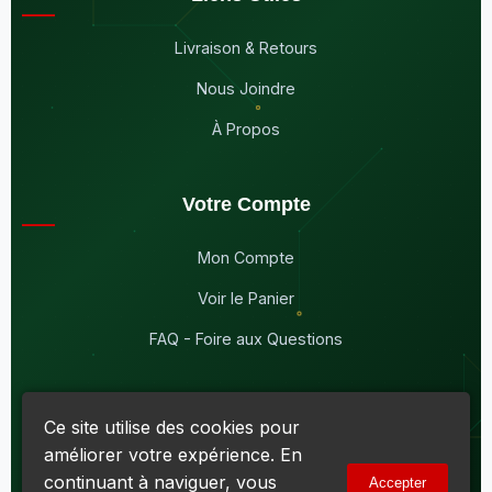
Livraison & Retours
Nous Joindre
À Propos
Votre Compte
Mon Compte
Voir le Panier
FAQ - Foire aux Questions
Ce site utilise des cookies pour
améliorer votre expérience. En
© 2026
Maddison Électronique Inc.
Tous droits réservés.
continuant à naviguer, vous
Accepter
Politique de confidentialité & Cookies
|
Conditions d'utilisation