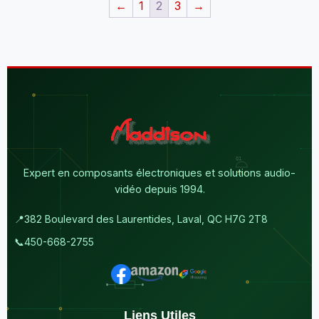
←
1
2
3
→
Expert en composants électroniques et solutions audio-
vidéo depuis 1994.
📍
382 Boulevard des Laurentides, Laval, QC H7G 2T8
📞
450-668-2755
Liens Utiles