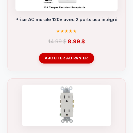
Prise AC murale 120v avec 2 ports usb intégré
Le
Le
14.99
$
8.99
$
prix
prix
initial
actuel
AJOUTER AU PANIER
était :
est :
14.99 $.
8.99 $.