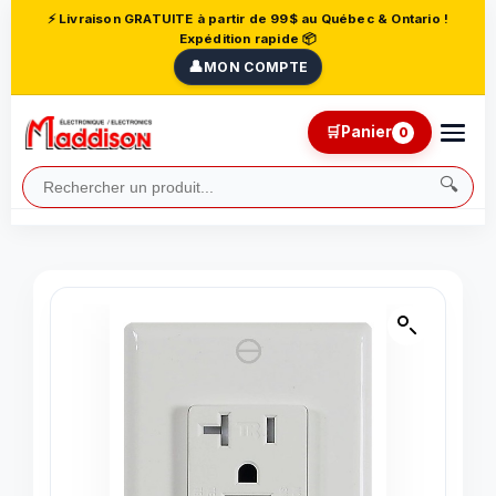
⚡ Livraison GRATUITE à partir de 99$ au Québec & Ontario !
Expédition rapide 📦
👤
MON COMPTE
🛒
Panier
0
🔍