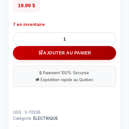
19.99
$
7 en inventaire
quantité
de
Prise
AJOUTER AU PANIER
électrique
GFI
20
amp
UGS :
3-70536
Catégorie:
ÉLECTRIQUE