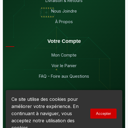
Livraison & Retours
Nous Joindre
À Propos
Votre Compte
Mon Compte
Voir le Panier
FAQ - Foire aux Questions
Ce site utilise des cookies pour
améliorer votre expérience. En
© 2026
Maddison Électronique Inc.
Tous droits réservés.
continuant à naviguer, vous
Accepter
Politique de confidentialité & Cookies
|
Conditions d'utilisation
acceptez notre utilisation des
Numéro d'entreprise du Québec (NEQ) :
1144606069
• TPS :
R138919030RT0001 • TVQ : 10-1702-3051TQ0001
cookies.