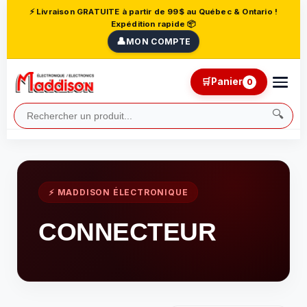
⚡ Livraison GRATUITE à partir de 99$ au Québec & Ontario !
Expédition rapide 📦
👤
MON COMPTE
🛒
Panier
0
🔍
⚡ MADDISON ÉLECTRONIQUE
CONNECTEUR