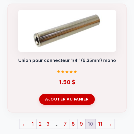
Union pour connecteur 1/4″ (6.35mm) mono
1.50
$
AJOUTER AU PANIER
←
1
2
3
…
7
8
9
10
11
→