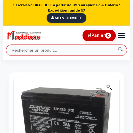
⚡ Livraison GRATUITE à partir de 99$ au Québec & Ontario !
Expédition rapide 📦
👤
MON COMPTE
🛒
Panier
0
🔍