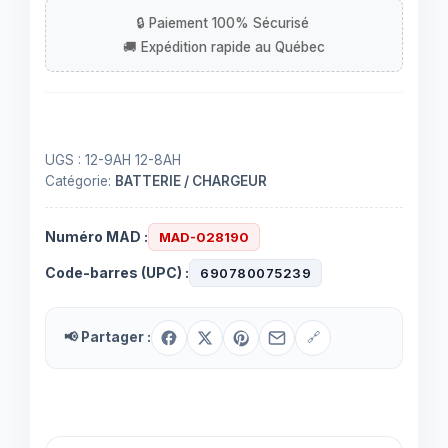
Volts,
8
Ah.
2.5
po.
UGS :
12-9AH 12-8AH
Catégorie:
BATTERIE / CHARGEUR
Numéro MAD :
MAD-028190
Code-barres (UPC) :
690780075239
📢 Partager :
🔗