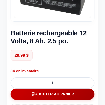
Batterie rechargeable 12
Volts, 8 Ah. 2.5 po.
29.99
$
34 en inventaire
quantité
de
Batterie
AJOUTER AU PANIER
rechargeable
12