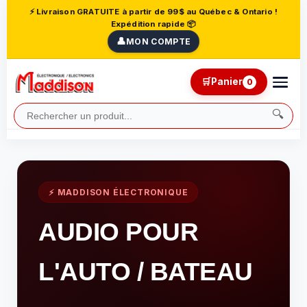
⚡ Livraison GRATUITE à partir de 99$ au Québec & Ontario !
Expédition rapide 📦
👤
MON COMPTE
🛒
Panier
0
🔍
⚡ MADDISON ÉLECTRONIQUE
AUDIO POUR
L'AUTO / BATEAU