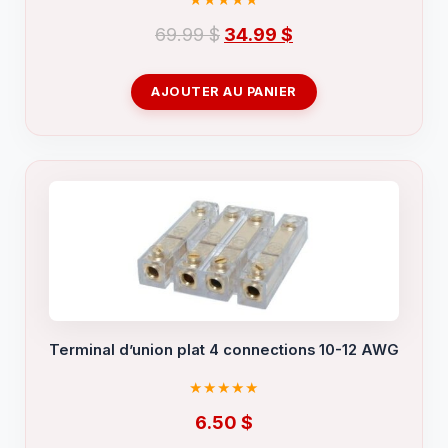
Le
Le
69.99
$
34.99
$
prix
prix
initial
actuel
AJOUTER AU PANIER
était :
est :
69.99 $.
34.99 $.
Terminal d’union plat 4 connections 10-12 AWG
6.50
$