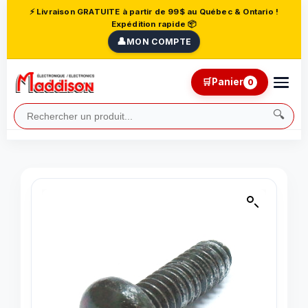
⚡ Livraison GRATUITE à partir de 99$ au Québec & Ontario !
Expédition rapide 📦
👤
MON COMPTE
🛒
Panier
0
🔍