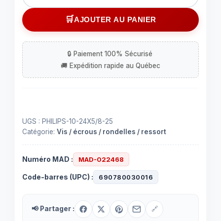
de
Vis
AJOUTER AU PANIER
à
tête
ronde
Philip
10
X
24
X
UGS :
PHILIPS-10-24X5/8-25
5/8,
Catégorie:
Vis / écrous / rondelles / ressort
25
mcx
Numéro MAD :
MAD-022468
Code-barres (UPC) :
690780030016
📢 Partager :
🔗