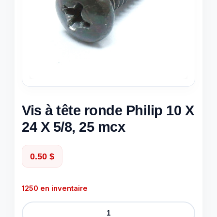
Vis à tête ronde Philip 10 X
24 X 5/8, 25 mcx
0.50
$
1250 en inventaire
quantité