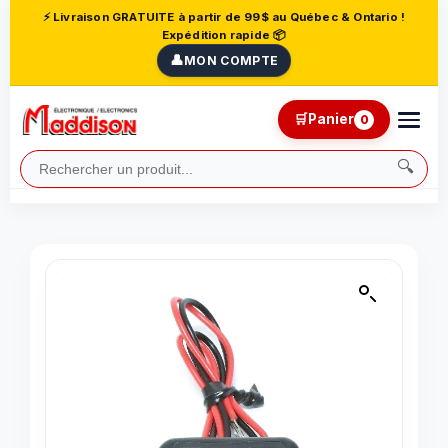
⚡ Livraison GRATUITE à partir de 99$ au Québec & Ontario !
Expédition rapide 📦
👤
MON COMPTE
🛒
Panier
0
🔍