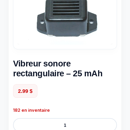
Vibreur sonore
rectangulaire – 25 mAh
2.99
$
182 en inventaire
quantité
de