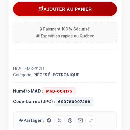
Vibreur
AJOUTER AU PANIER
sonore
rectangulaire
-
25
mAh
UGS :
EMX-312L1
Catégorie:
PIÈCES ÉLECTRONIQUE
Numéro MAD :
MAD-004175
Code-barres (UPC) :
690780007469
📢 Partager :
🔗