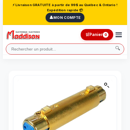
⚡ Livraison GRATUITE à partir de 99$ au Québec & Ontario !
Expédition rapide 📦
👤
MON COMPTE
🛒
Panier
0
🔍