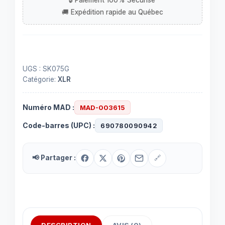
XLR
femelle
UGS :
SK075G
Catégorie:
XLR
Numéro MAD :
MAD-003615
Code-barres (UPC) :
690780090942
📢 Partager :
🔗
DESCRIPTION
AVIS (0)