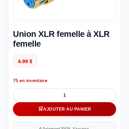
Union XLR femelle à XLR
femelle
4.99
$
75 en inventaire
quantité
de
Union
AJOUTER AU PANIER
XLR
femelle
à