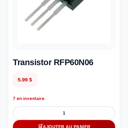
Transistor RFP60N06
5.99
$
7 en inventaire
quantité
de
Transistor
AJOUTER AU PANIER