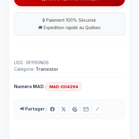
RFP60N06
UGS :
RFP60N06
Catégorie:
Transistor
Numéro MAD :
MAD-004294
📢 Partager :
🔗