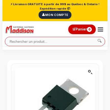
⚡ Livraison GRATUITE à partir de 99$ au Québec & Ontario !
Expédition rapide 📦
👤
MON COMPTE
🛒
Panier
0
🔍