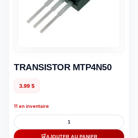
TRANSISTOR MTP4N50
3.99
$
11 en inventaire
quantité
de
TRANSISTOR
AJOUTER AU PANIER