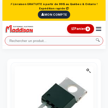
⚡ Livraison GRATUITE à partir de 99$ au Québec & Ontario !
Expédition rapide 📦
👤
MON COMPTE
🛒
Panier
0
🔍