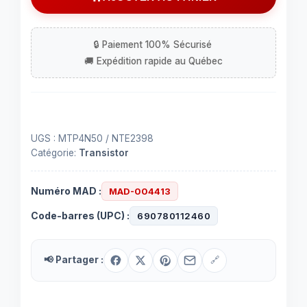
MTP4N50
UGS :
MTP4N50 / NTE2398
Catégorie:
Transistor
Numéro MAD :
MAD-004413
Code-barres (UPC) :
690780112460
📢 Partager :
🔗