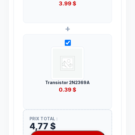
3.99
$
+
Transistor 2N2369A
0.39
$
PRIX TOTAL :
4,77 $