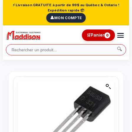
⚡ Livraison GRATUITE à partir de 99$ au Québec & Ontario !
Expédition rapide 📦
👤
MON COMPTE
🛒
Panier
0
🔍