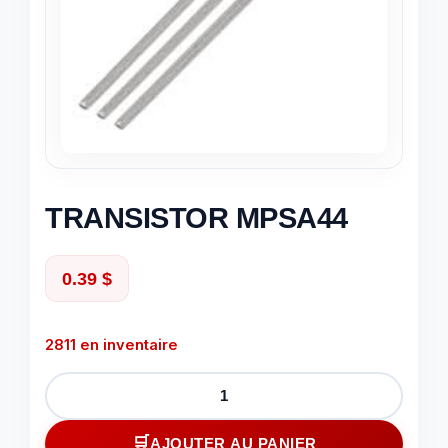
TRANSISTOR MPSA44
0.39
$
2811 en inventaire
quantité
de
TRANSISTOR
AJOUTER AU PANIER