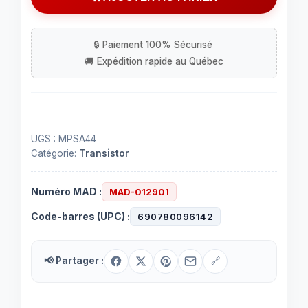
MPSA44
UGS :
MPSA44
Catégorie:
Transistor
Numéro MAD :
MAD-012901
Code-barres (UPC) :
690780096142
📢 Partager :
🔗