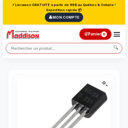
⚡ Livraison GRATUITE à partir de 99$ au Québec & Ontario !
Expédition rapide 📦
👤
MON COMPTE
🛒
Panier
0
🔍