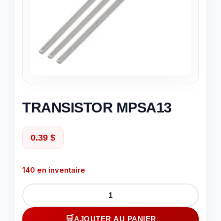
TRANSISTOR MPSA13
0.39
$
140 en inventaire
quantité
de
TRANSISTOR
AJOUTER AU PANIER