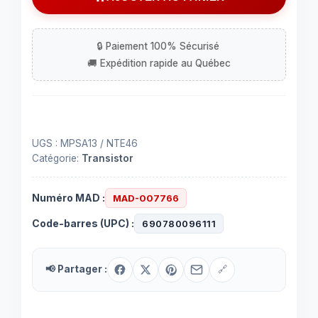
MPSA13
UGS :
MPSA13 / NTE46
Catégorie:
Transistor
Numéro MAD :
MAD-007766
Code-barres (UPC) :
690780096111
📢 Partager :
🔗