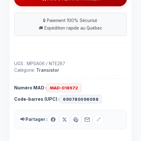
MPSA06
UGS :
MPSA06 / NTE287
Catégorie:
Transistor
Numéro MAD :
MAD-018972
Code-barres (UPC) :
690780096098
📢 Partager :
🔗