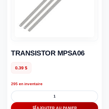
TRANSISTOR MPSA06
0.39
$
295 en inventaire
quantité
de
TRANSISTOR
AJOUTER AU PANIER