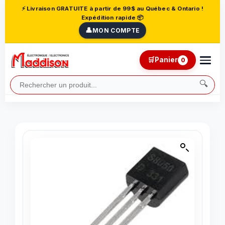
⚡ Livraison GRATUITE à partir de 99$ au Québec & Ontario !
Expédition rapide 📦
👤
MON COMPTE
🛒
Panier
0
🔍