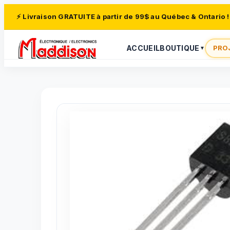
⚡ Livraison GRATUITE à partir de 99$ au Québec & Ontario !
ACCUEIL
BOUTIQUE
PRO
▼