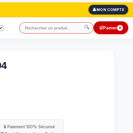
👤
MON COMPTE
🔍
🛒
Panier
0
04