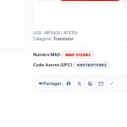
TRANSISTOR
MPS404
UGS :
MPS404 / NTE159
Catégorie:
Transistor
Numéro MAD :
MAD-012882
Code-barres (UPC) :
690780111692
📢 Partager :
🔗