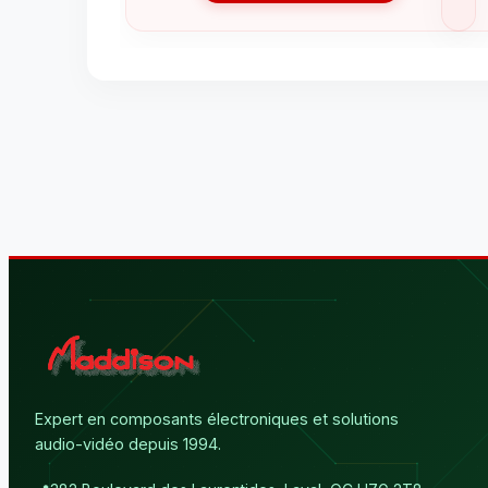
Expert en composants électroniques et solutions
audio-vidéo depuis 1994.