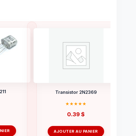
211
Transistor 2N2369
0.39
$
NIER
AJOUTER AU PANIER