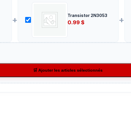
Transistor 2N3053
+
+
0.99
$
🛒 Ajouter les articles sélectionnés