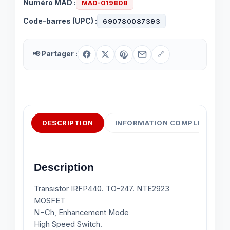
Numéro MAD :
MAD-019808
Code-barres (UPC) :
690780087393
📢 Partager :
🔗
DESCRIPTION
INFORMATION COMPLÉMENTAI
Description
Transistor IRFP440. TO-247. NTE2923
MOSFET
N−Ch, Enhancement Mode
High Speed Switch.