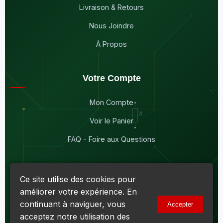
Livraison & Retours
Nous Joindre
À Propos
Votre Compte
Mon Compte
Voir le Panier
FAQ - Foire aux Questions
Ce site utilise des cookies pour
améliorer votre expérience. En
© 2026
Maddison Électronique Inc.
Tous droits réservés.
continuant à naviguer, vous
Accepter
Politique de confidentialité & Cookies
|
Conditions d'utilisation
acceptez notre utilisation des
Numéro d'entreprise du Québec (NEQ) :
1144606069
• TPS :