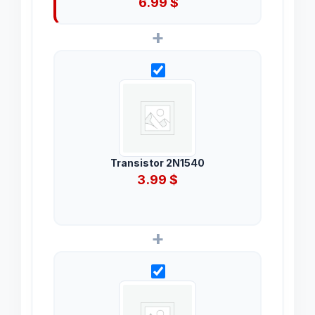
6.99
$
+
Transistor 2N1540
3.99
$
+