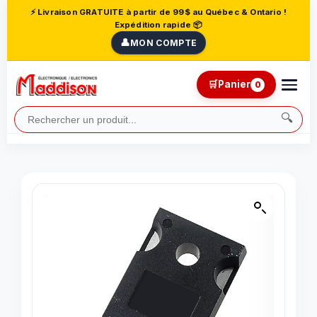
⚡ Livraison GRATUITE à partir de 99$ au Québec & Ontario !
Expédition rapide 📦
👤
MON COMPTE
🛒
Panier
0
🔍