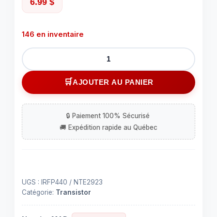
6.99
$
146 en inventaire
quantité
de
TRANSISTOR
AJOUTER AU PANIER
CHANNEL
MOSFET
500V
8.8
UGS :
IRFP440 / NTE2923
Catégorie:
Transistor