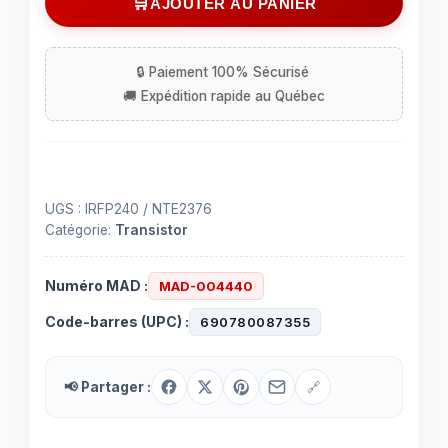
AJOUTER AU PANIER
IRFP240
UGS :
IRFP240 / NTE2376
Catégorie:
Transistor
Numéro MAD :
MAD-004440
Code-barres (UPC) :
690780087355
📢 Partager :
🔗