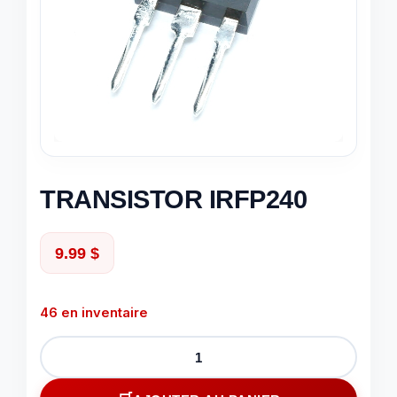
TRANSISTOR IRFP240
9.99
$
46 en inventaire
quantité
de
TRANSISTOR