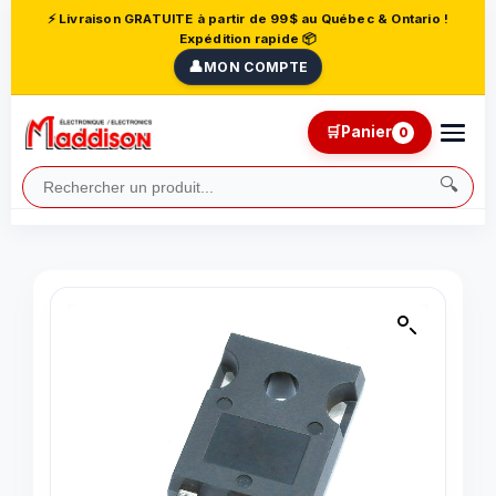
⚡ Livraison GRATUITE à partir de 99$ au Québec & Ontario !
Expédition rapide 📦
👤
MON COMPTE
🛒
Panier
0
🔍