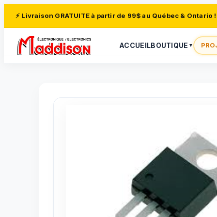
⚡ Livraison GRATUITE à partir de 99$ au Québec & Ontario !
ACCUEIL
BOUTIQUE
PRO
▼