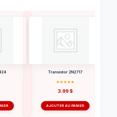
424
Transistor 2N2717
3.99
$
NIER
AJOUTER AU PANIER