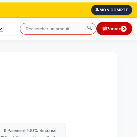
👤
MON COMPTE
🔍
🛒
Panier
0