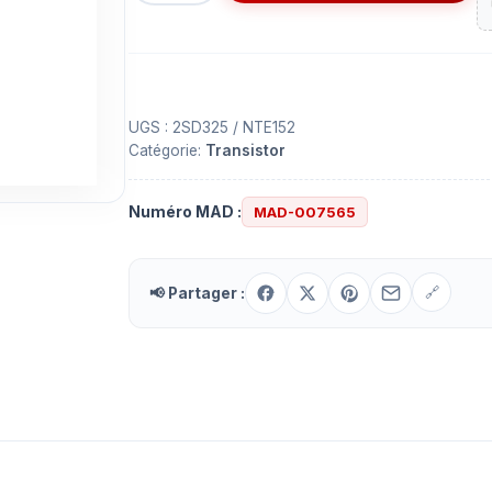
Transistor
2SD325
UGS :
2SD325 / NTE152
Catégorie:
Transistor
Numéro MAD :
MAD-007565
📢 Partager :
🔗