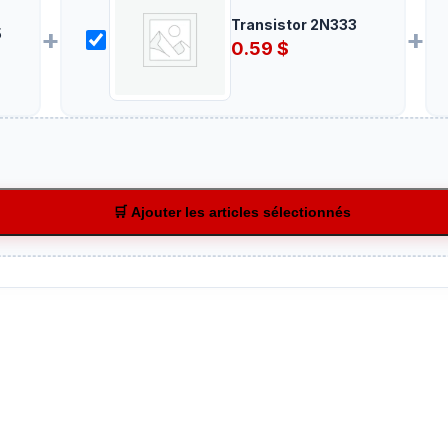
Transistor 2N333
+
+
5
0.59
$
🛒 Ajouter les articles sélectionnés