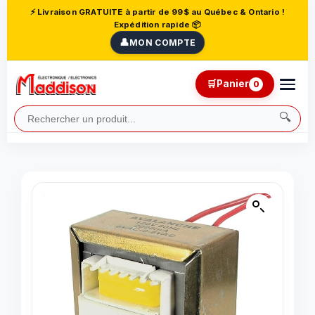
⚡ Livraison GRATUITE à partir de 99$ au Québec & Ontario !
Expédition rapide 📦
👤
MON COMPTE
🛒
Panier
0
🔍