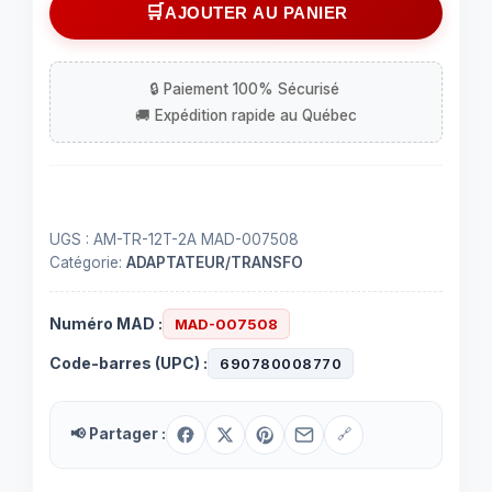
Transformateur
AJOUTER AU PANIER
AC/AC,
12
VAC,
2
amp.
6-
0-
6
UGS :
AM-TR-12T-2A MAD-007508
Catégorie:
ADAPTATEUR/TRANSFO
Numéro MAD :
MAD-007508
Code-barres (UPC) :
690780008770
📢 Partager :
🔗