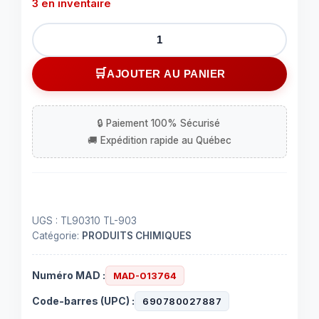
3 en inventaire
quantité
de
TL-
AJOUTER AU PANIER
903
Blocage
de
filet
à
force
moyenne
/
UGS :
TL90310 TL-903
10
Catégorie:
PRODUITS CHIMIQUES
ml.
Numéro MAD :
MAD-013764
Code-barres (UPC) :
690780027887