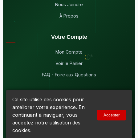
Nous Joindre
À Propos
Votre Compte
Mon Compte
Voir le Panier
FAQ - Foire aux Questions
Ce site utilise des cookies pour
améliorer votre expérience. En
© 2026
Maddison Électronique Inc.
Tous droits réservés.
continuant à naviguer, vous
Accepter
Politique de confidentialité & Cookies
|
Conditions d'utilisation
acceptez notre utilisation des
Numéro d'entreprise du Québec (NEQ) :
1144606069
• TPS :
R138919030RT0001 • TVQ : 10-1702-3051TQ0001
cookies.