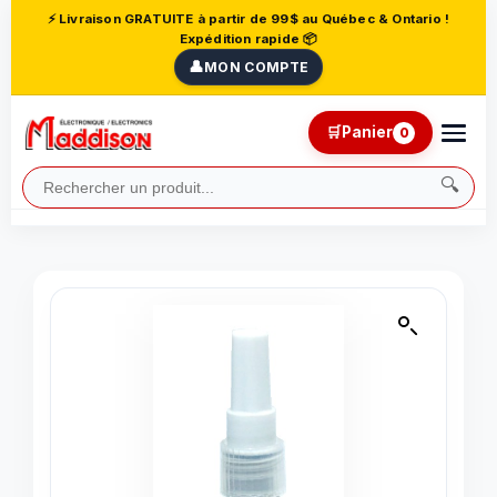
⚡ Livraison GRATUITE à partir de 99$ au Québec & Ontario !
Expédition rapide 📦
👤
MON COMPTE
🛒
Panier
0
🔍