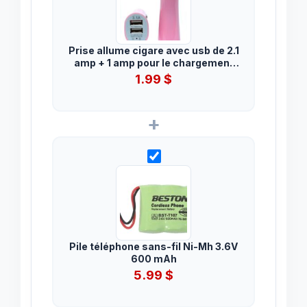
Prise allume cigare avec usb de 2.1
amp + 1 amp pour le chargement
de téléphones et de tablettes.
1.99
$
Disponible en rose.
+
Pile téléphone sans-fil Ni-Mh 3.6V
600 mAh
5.99
$