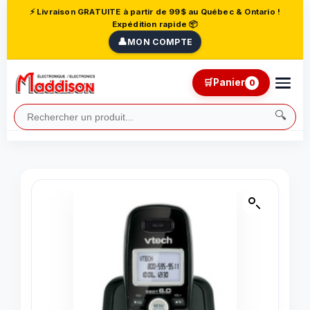
⚡ Livraison GRATUITE à partir de 99$ au Québec & Ontario !
Expédition rapide 📦
👤
MON COMPTE
🛒
Panier
0
🔍