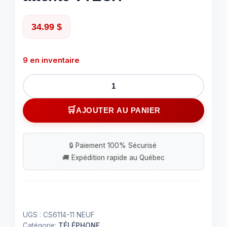
34.99
$
9 en inventaire
quantité
de
téléphone
AJOUTER AU PANIER
sans
fil
avec
afficheur
et
appel
en
attente
UGS :
CS6114-11 NEUF
VTECH
Catégorie:
TÉLÉPHONE