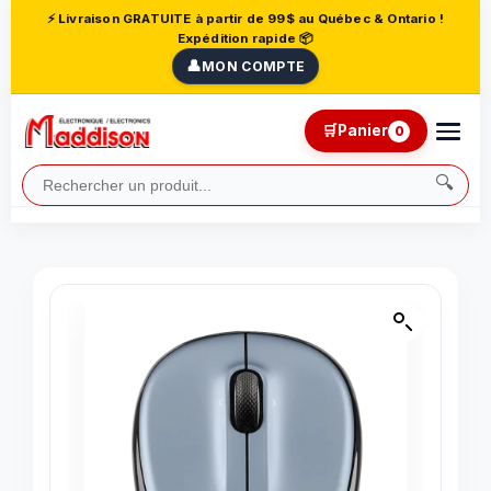
⚡ Livraison GRATUITE à partir de 99$ au Québec & Ontario !
Expédition rapide 📦
👤
MON COMPTE
🛒
Panier
0
🔍