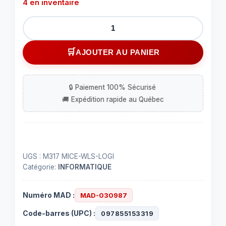
4 en inventaire
quantité
de
Souris
AJOUTER AU PANIER
logitech
sans-
fil
silver
UGS :
M317 MICE-WLS-LOGI
Catégorie:
INFORMATIQUE
Numéro MAD :
MAD-030987
Code-barres (UPC) :
097855153319