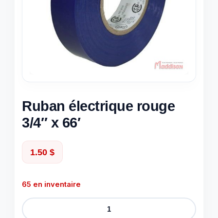
Ruban électrique rouge
3/4″ x 66′
1.50
$
65 en inventaire
quantité
de