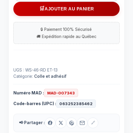
Ruban
AJOUTER AU PANIER
électrique
rouge
3/4"
x
66'
UGS :
WS-46-RD ET-13
Catégorie:
Colle et adhésif
Numéro MAD :
MAD-007343
Code-barres (UPC) :
063252385462
📢 Partager :
🔗