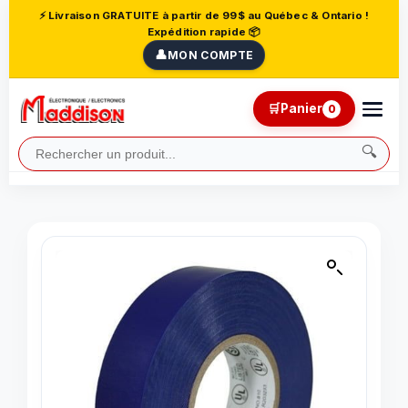
⚡ Livraison GRATUITE à partir de 99$ au Québec & Ontario !
Expédition rapide 📦
👤
MON COMPTE
🛒
Panier
0
🔍