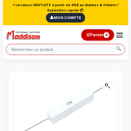
⚡ Livraison GRATUITE à partir de 99$ au Québec & Ontario !
Expédition rapide 📦
👤
MON COMPTE
🛒
Panier
0
🔍