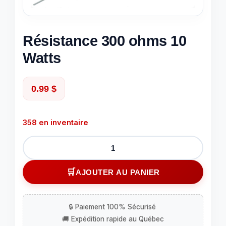
Résistance 300 ohms 10
Watts
0.99
$
358 en inventaire
quantité
de
Résistance
AJOUTER AU PANIER
300
ohms
10
Watts