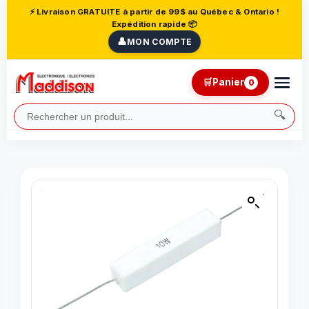
⚡ Livraison GRATUITE à partir de 99$ au Québec & Ontario !
Expédition rapide 📦
👤
MON COMPTE
🛒
Panier
0
🔍