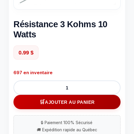
Résistance 3 Kohms 10
Watts
0.99
$
697 en inventaire
quantité
de
Résistance
AJOUTER AU PANIER
3
Kohms
10
Watts