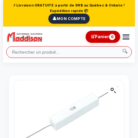
⚡ Livraison GRATUITE à partir de 99$ au Québec & Ontario !
Expédition rapide 📦
👤
MON COMPTE
🛒
Panier
0
🔍