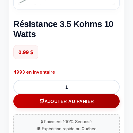
Résistance 3.5 Kohms 10
Watts
0.99
$
4993 en inventaire
quantité
de
Résistance
AJOUTER AU PANIER
3.5
Kohms
10
Watts