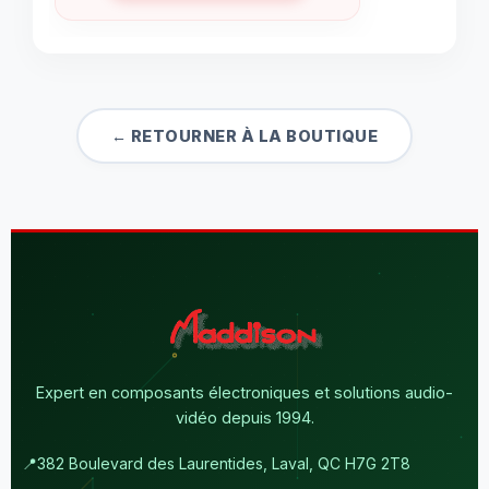
← RETOURNER À LA BOUTIQUE
Expert en composants électroniques et solutions audio-
vidéo depuis 1994.
📍
382 Boulevard des Laurentides, Laval, QC H7G 2T8