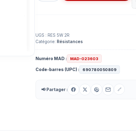
Résistance
2
ohms
5
Watts
UGS :
RES 5W 2R
Catégorie:
Résistances
Numéro MAD :
MAD-023603
Code-barres (UPC) :
690780050809
📢 Partager :
🔗