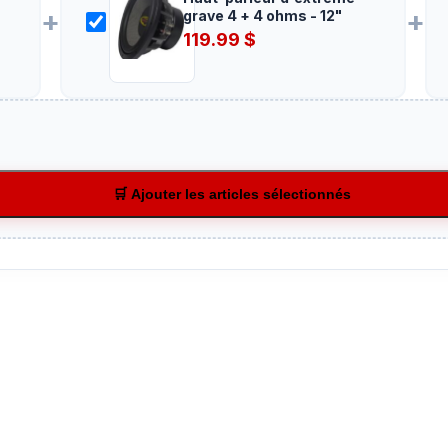
5
+
+
grave 4 + 4 ohms - 12"
119.99
$
🛒 Ajouter les articles sélectionnés