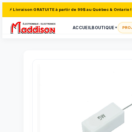
⚡ Livraison GRATUITE à partir de 99$ au Québec & Ontario !
ACCUEIL
BOUTIQUE
PRO
▼