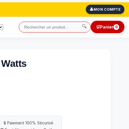
👤
MON COMPTE
🔍
🛒
Panier
0
 Watts