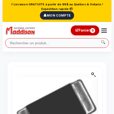
⚡ Livraison GRATUITE à partir de 99$ au Québec & Ontario !
Expédition rapide 📦
👤
MON COMPTE
🛒
Panier
0
🔍