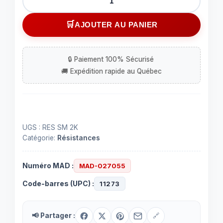
de
Résistance
AJOUTER AU PANIER
2
Kohms
surface
mount
UGS :
RES SM 2K
Catégorie:
Résistances
Numéro MAD :
MAD-027055
Code-barres (UPC) :
11273
📢 Partager :
🔗