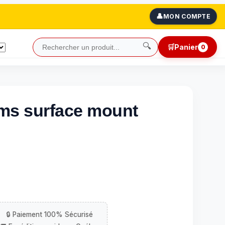
👤
MON COMPTE
🔍
🛒
Panier
0
ms surface mount