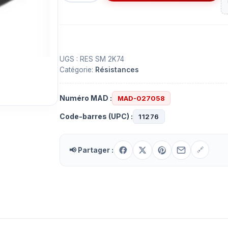
Résistance
2.74
Kohms
surface
mount
UGS :
RES SM 2K74
Catégorie:
Résistances
Numéro MAD :
MAD-027058
Code-barres (UPC) :
11276
📢 Partager :
🔗