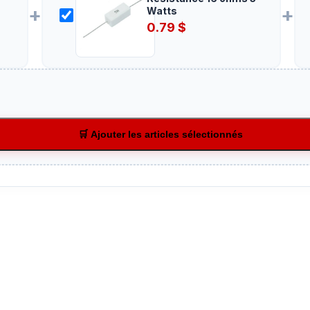
+
+
Watts
0.79
$
🛒 Ajouter les articles sélectionnés