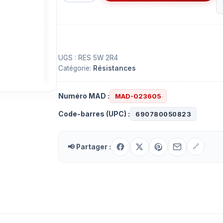
Résistance
2.4
ohms
5
Watts
UGS :
RES 5W 2R4
Catégorie:
Résistances
Numéro MAD :
MAD-023605
Code-barres (UPC) :
690780050823
📢 Partager :
🔗