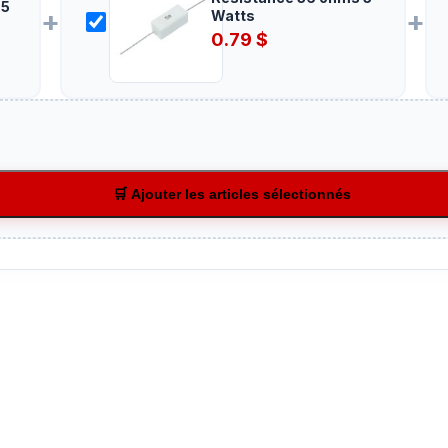
 5
+
+
Watts
0.79
$
🛒 Ajouter les articles sélectionnés