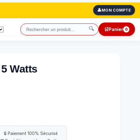
👤
MON COMPTE
🔍
🛒
Panier
0
 5 Watts