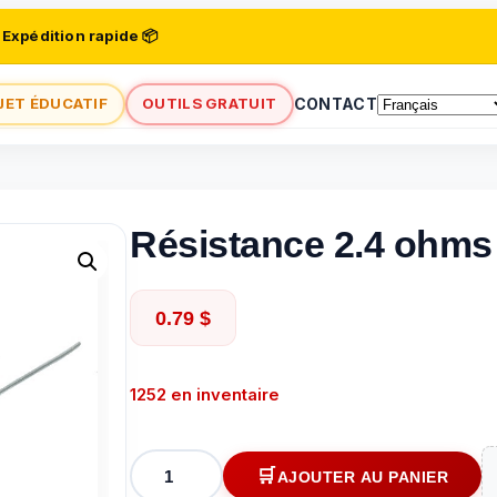
 Expédition rapide 📦
JET ÉDUCATIF
OUTILS GRATUIT
CONTACT
Résistance 2.4 ohms
0.79
$
1252 en inventaire
quantité
AJOUTER AU PANIER
de