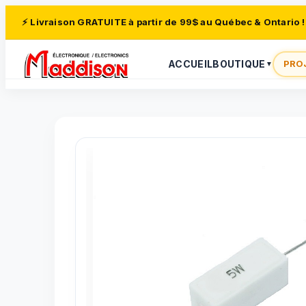
⚡ Livraison GRATUITE à partir de 99$ au Québec & Ontario !
ACCUEIL
BOUTIQUE
PRO
▼