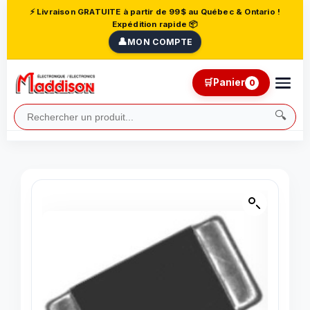
⚡ Livraison GRATUITE à partir de 99$ au Québec & Ontario !
Expédition rapide 📦
👤
MON COMPTE
🛒
Panier
0
🔍