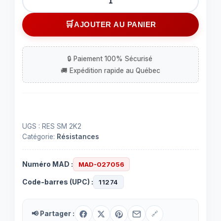
de
Résistance
AJOUTER AU PANIER
2.2
Kohms
surface
mount
UGS :
RES SM 2K2
Catégorie:
Résistances
Numéro MAD :
MAD-027056
Code-barres (UPC) :
11274
📢 Partager :
🔗