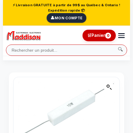
⚡ Livraison GRATUITE à partir de 99$ au Québec & Ontario !
Expédition rapide 📦
👤
MON COMPTE
🛒
Panier
0
🔍