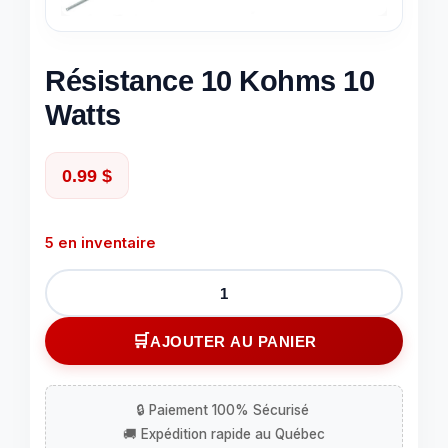
Résistance 10 Kohms 10
Watts
0.99
$
5 en inventaire
quantité
de
Résistance
AJOUTER AU PANIER
10
Kohms
10
Watts