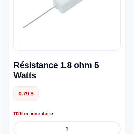
Résistance 1.8 ohm 5
Watts
0.79
$
1129 en inventaire
quantité
de