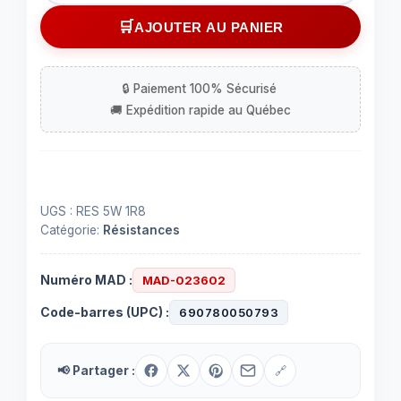
Résistance
AJOUTER AU PANIER
1.8
ohm
5
Watts
UGS :
RES 5W 1R8
Catégorie:
Résistances
Numéro MAD :
MAD-023602
Code-barres (UPC) :
690780050793
📢 Partager :
🔗