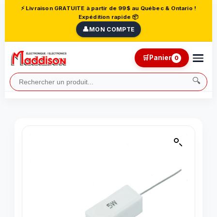
⚡ Livraison GRATUITE à partir de 99$ au Québec & Ontario !
Expédition rapide 📦
👤
MON COMPTE
🛒
Panier
0
🔍