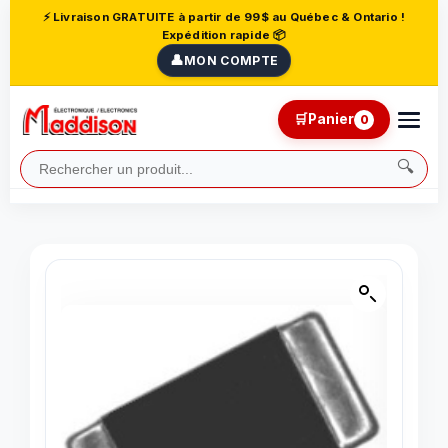
⚡ Livraison GRATUITE à partir de 99$ au Québec & Ontario !
Expédition rapide 📦
👤
MON COMPTE
🛒
Panier
0
🔍