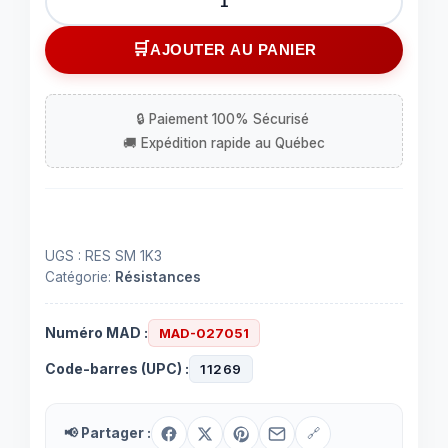
de
Résistance
AJOUTER AU PANIER
1.3
Kohms
surface
mount
UGS :
RES SM 1K3
Catégorie:
Résistances
Numéro MAD :
MAD-027051
Code-barres (UPC) :
11269
📢 Partager :
🔗